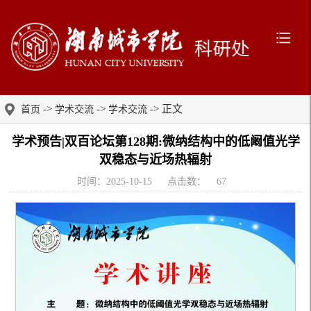
->
->
-> 正文
首页
学术交流
学术交流
学术预告|双百论坛第128期:微纳结构中的低阚值光学
双稳态与近场热辐射
时间：2025-10-15
点击数：
67