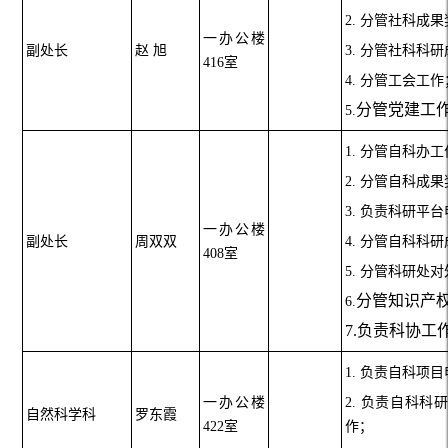
2. 分管社科成
一办公楼
副处长
赵
旭
3. 分管社科科
416室
4. 分管工会工作
分管党建工
5.
1. 分管自科办
2. 分管自科成
3. 负责科研平
一办公楼
副处长
周双双
4. 分管自科科
408室
5. 分管科研处
分管知识产
6.
7.
负责科协工
1. 负责自科项
一办公楼
2. 负责自科
自然科学科
罗东霞
422室
作；